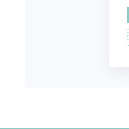
« 
gé
pr
ex
co
la