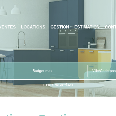
VENTES
LOCATIONS
GESTION
ESTIMATION
CON
Ville/Code pos
+ Plus de critères