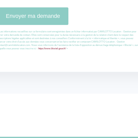
Les informations recueillies sur ce formulaire sont enregistrées dans un fichier informatisé par CAMILOTTO Location - Gestion pour
rer votre demande de contact. Elles sont conservées pour la durée nécessaire à la gestion de la relation client dans le respect des
escriptions légales applicables et sont destinées à nos conseillers Conformément à la loi « informatique et libertés », vous pouvez
ercer votre droit d'accès aux données vous concernant et les faire rectifier en contactant CAMILOTTO Location - Gestion
ntact@camilottolocation.com. Nous vous informons de l'existence de la liste d'opposition au démarchage téléphonique « Bloctel », sur
quelle vous pouvez vous inscrire ici :
https://www.bloctel.gouv.fr/
»