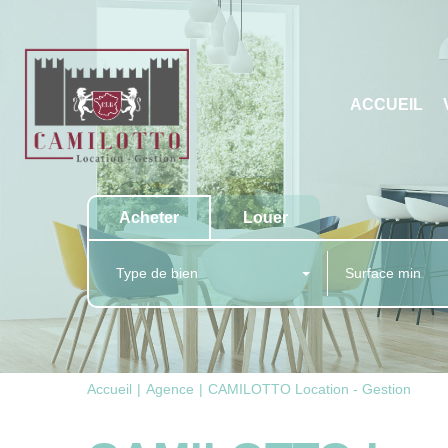
ACCUEIL
Acheter
Louer
Type de bien
Accueil
Agence
CAMILOTTO Location - Gestion