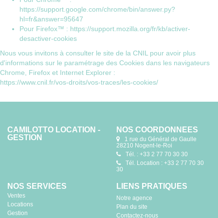
https://support.google.com/chrome/bin/answer.py?
hl=fr&answer=95647
Pour Firefox™ :
https://support.mozilla.org/fr/kb/activer-
desactiver-cookies
Nous vous invitons à consulter le site de la CNIL pour avoir plus
d'informations sur le paramétrage des Cookies dans les navigateurs
Chrome, Firefox et Internet Explorer :
https://www.cnil.fr/vos-droits/vos-traces/les-cookies/
CAMILOTTO LOCATION -
NOS COORDONNÉES
GESTION
1 rue du Général de Gaulle
28210 Nogent-le-Roi
Tél. : +33 2 77 70 30 30
Tél. Location : +33 2 77 70 30
30
NOS SERVICES
LIENS PRATIQUES
Ventes
Notre agence
Locations
Plan du site
Gestion
Contactez-nous