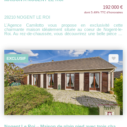
192 000 €
dont 5.49% TTC d'honoraires
28210 NOGENT LE ROI
L'Agence Camilotto vous propose en exclusivité cette
charmante maison idéalement située au coeur de Nogent-le-
Roi. Au rez-de-chaussée, vous découvrirez une belle pièce de
vie d'environ 40 m² avec cuisine aménagée ouverte, ainsi qu'un
WC indépendant. À l'étage, un palier dessert trois chambres,
une salle de bains et un second WC séparé. Un garage attenant
complète ce bien. L'ensemble est édifié sur un terrain de 177
m². À découvrir sans tarder !
EXCLUSIF
Nogent Le Roi -- Maison de plain pied avec trois chambres