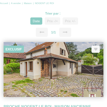
Accueil
A vendre
Maison
NOGENT LE ROI
Trier par :
Date
Prix -/+
Prix +/-
1/1
EXCLUSIF
PROCHE NOGENT LE ROI - MAISON ANCIENNE