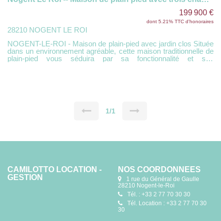
199 900 €
dont 5.21% TTC d'honoraires
28210 NOGENT LE ROI
NOGENT-LE-ROI - Maison de plain-pied avec jardin clos Située
dans un environnement agréable, cette maison traditionnelle de
plain-pied vous séduira par sa fonctionnalité et son
emplacement idéal. Elle se compose d'une entrée avec
placards, d'un séjour lumineux, ainsi que d'une cuisine
aménagée. Un couloir dessert trois chambres, une salle de
bains et des WC indépendants. À l'extérieur, vous profiterez
d'un terrain clos de 592 m², d'un garage attenant, d'une terrasse
idéale pour les beaux jours, ainsi que d'une petite dépendance à
usage d'atelier. Atout supplémentaire : écoles et collège
1/1
accessibles à pied, parfait pour une vie de famille pratique au
quotidien. DPE D
CAMILOTTO LOCATION -
NOS COORDONNÉES
GESTION
1 rue du Général de Gaulle
28210 Nogent-le-Roi
Tél. : +33 2 77 70 30 30
Tél. Location : +33 2 77 70 30
30