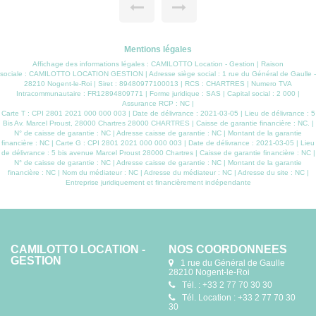
l'ensemble. Dépendances : deux appentis et un garage . Le
terrain de 1160 m² est clos
Mentions légales
Affichage des informations légales : CAMILOTTO Location - Gestion | Raison
sociale : CAMILOTTO LOCATION GESTION | Adresse siège social : 1 rue du Général de Gaulle -
28210 Nogent-le-Roi | Siret : 89480977100013 | RCS : CHARTRES | Numero TVA
Intracommunautaire : FR12894809771 | Forme juridique : SAS | Capital social : 2 000 |
Assurance RCP : NC |
Carte T : CPI 2801 2021 000 000 003 | Date de délivrance : 2021-03-05 | Lieu de délivrance : 5
Bis Av. Marcel Proust, 28000 Chartres 28000 CHARTRES | Caisse de garantie financière : NC. |
N° de caisse de garantie : NC | Adresse caisse de garantie : NC | Montant de la garantie
financière : NC | Carte G : CPI 2801 2021 000 000 003 | Date de délivrance : 2021-03-05 | Lieu
de délivrance : 5 bis avenue Marcel Proust 28000 Chartres | Caisse de garantie financière : NC |
N° de caisse de garantie : NC | Adresse caisse de garantie : NC | Montant de la garantie
financière : NC | Nom du médiateur : NC | Adresse du médiateur : NC | Adresse du site : NC |
Entreprise juridiquement et financièrement indépendante
CAMILOTTO LOCATION -
NOS COORDONNÉES
GESTION
1 rue du Général de Gaulle
28210 Nogent-le-Roi
Tél. : +33 2 77 70 30 30
Tél. Location : +33 2 77 70 30
30