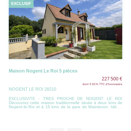
EXCLUSIF
Maison située à 5 minutes de Nogent le roi
181 000 €
dont 6.47% TTC d'honoraires
VILLEMEUX SUR EURE
28210
L'agence vous propose en exclusivité cette charmante
maison au calme, située dans un village agréable disposant
de commerces et d'écoles. Elle offre une véranda chauffée,
une entrée accueillante, deux belles chambres, un bureau,
une cuisine aménagée, ainsi qu'un double séjour lumineux
avec une cheminée. Un grenier, une chaufferie au gaz de
ville, faisant également office de buanderie, vient compléter