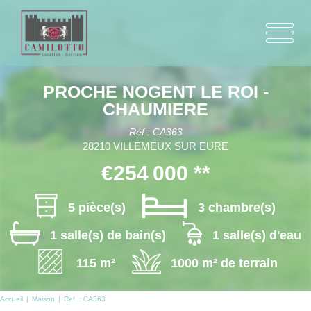
PROCHE NOGENT LE ROI -
CHAUMIERE
Réf : CA363
28210 VILLEMEUX SUR EURE
€254 000
**
5 pièce(s)
3 chambre(s)
1 salle(s) de bain(s)
1 salle(s) d'eau
115 m²
1000 m² de terrain
Accueil
Maison
Ref. : CA363