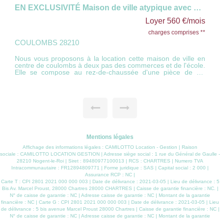
EN EXCLUSIVITÉ Maison de ville atypique avec cour
Loyer 560 €/mois
charges comprises **
COULOMBS 28210
Nous vous proposons à la location cette maison de ville en
centre de coulombs à deux pas des commerces et de l'école.
Elle se compose au rez-de-chaussée d'une pièce de vie
lumineuse avec cheminée décorative, une cuisine
fonctionnelle ainsi que d'une salle de bains avec toilette . À
l'étage, une belle chambre avec parquet ancien, un dressing
avec point d'eau et WC. Le dernier niveau, mansardé,
propose une pièce idéale en chambre d'appoint avec
rangements sous combles très pratiques. Une cour privative
complète ce bien DISPONIBLE DE SUITE
Mentions légales
Affichage des informations légales : CAMILOTTO Location - Gestion | Raison
sociale : CAMILOTTO LOCATION GESTION | Adresse siège social : 1 rue du Général de Gaulle -
28210 Nogent-le-Roi | Siret : 89480977100013 | RCS : CHARTRES | Numero TVA
Intracommunautaire : FR12894809771 | Forme juridique : SAS | Capital social : 2 000 |
Assurance RCP : NC |
Carte T : CPI 2801 2021 000 000 003 | Date de délivrance : 2021-03-05 | Lieu de délivrance : 5
Bis Av. Marcel Proust, 28000 Chartres 28000 CHARTRES | Caisse de garantie financière : NC. |
N° de caisse de garantie : NC | Adresse caisse de garantie : NC | Montant de la garantie
financière : NC | Carte G : CPI 2801 2021 000 000 003 | Date de délivrance : 2021-03-05 | Lieu
de délivrance : 5 bis avenue Marcel Proust 28000 Chartres | Caisse de garantie financière : NC |
N° de caisse de garantie : NC | Adresse caisse de garantie : NC | Montant de la garantie