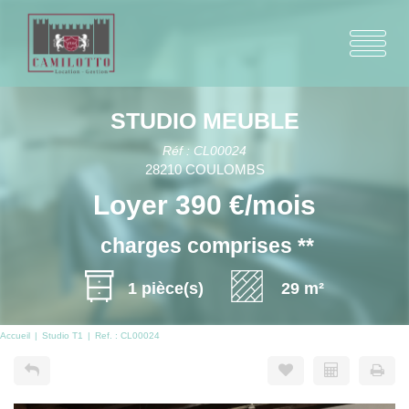
STUDIO MEUBLE
Réf : CL00024
28210 COULOMBS
Loyer 390 €/mois
charges comprises **
1 pièce(s)
29 m²
Accueil
Studio T1
Ref. : CL00024