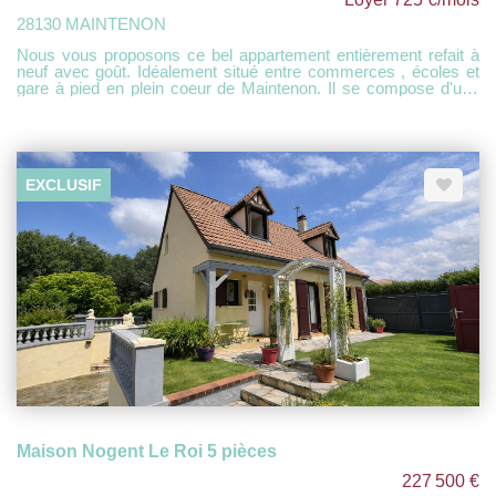
28130 MAINTENON
Nous vous proposons ce bel appartement entièrement refait à
neuf avec goût. Idéalement situé entre commerces , écoles et
gare à pied en plein coeur de Maintenon. Il se compose d'une
entrée sur une belle pièce de vie avec cuisine aménagée et
équipée , 2 chambres, salle d'eau avec toilettes. Stationnement
proche et facile dans la rue. DISPONIBLE FIN SEPTEMBRE
2026
EXCLUSIF
Maison Nogent Le Roi 5 pièces
227 500 €