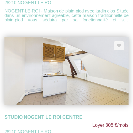
28210 NOGENT LE ROI
NOGENT-LE-ROI - Maison de plain-pied avec jardin clos Située
dans un environnement agréable, cette maison traditionnelle de
plain-pied vous séduira par sa fonctionnalité et son
emplacement idéal. Elle se compose d'une entrée avec
placards, d'un séjour lumineux, ainsi que d'une cuisine
aménagée. Un couloir dessert trois chambres, une salle de
bains et des WC indépendants. À l'extérieur, vous profiterez
d'un terrain clos de 592 m², d'un garage attenant, d'une terrasse
idéale pour les beaux jours, ainsi que d'une petite dépendance à
usage d'atelier. Atout supplémentaire : écoles et collège
accessibles à pied, parfait pour une vie de famille pratique au
quotidien. DPE D
STUDIO NOGENT LE ROI CENTRE
Loyer 305 €/mois
28210 NOGENT LE ROI