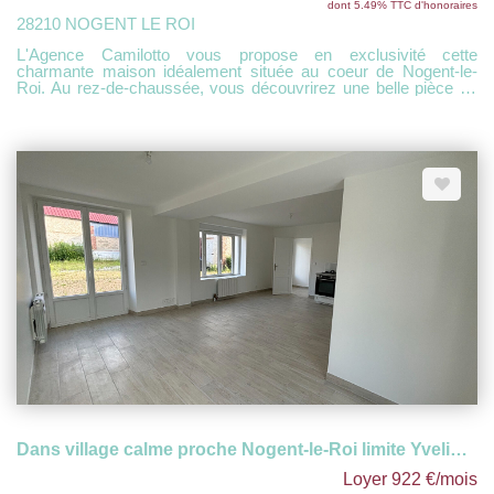
dont 5.49% TTC d'honoraires
28210 NOGENT LE ROI
L'Agence Camilotto vous propose en exclusivité cette
charmante maison idéalement située au coeur de Nogent-le-
Roi. Au rez-de-chaussée, vous découvrirez une belle pièce de
vie d'environ 40 m² avec cuisine aménagée ouverte, ainsi qu'un
WC indépendant. À l'étage, un palier dessert trois chambres,
une salle de bains et un second WC séparé. Un garage attenant
complète ce bien. L'ensemble est édifié sur un terrain de 177
m². À découvrir sans tarder !
Dans village calme proche Nogent-le-Roi limite Yvelines
Loyer 922 €/mois