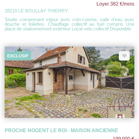
Loyer 382 €/mois
28210 LE BOULLAY THIERRY
Studio comprenant séjour avec coin-cuisine, salle d'eau avec
douche et toilettes. Chauffage collectif au fuel compris Une
place de stationnement extérieur Local vélo collectif Disponible
EXCLUSIF
PROCHE NOGENT LE ROI - MAISON ANCIENNE
199 000 €