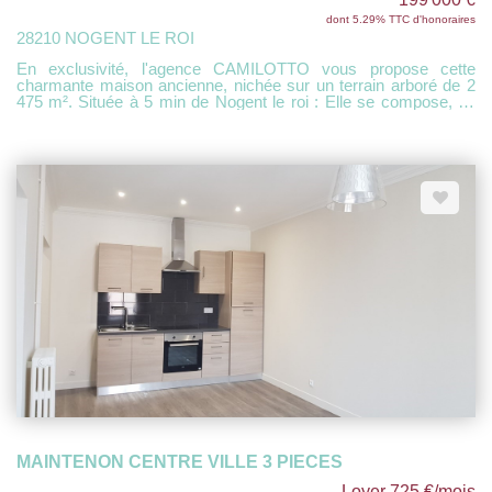
dont 5.29% TTC d'honoraires
28210 NOGENT LE ROI
En exclusivité, l'agence CAMILOTTO vous propose cette
charmante maison ancienne, nichée sur un terrain arboré de 2
475 m². Située à 5 min de Nogent le roi : Elle se compose, au
rez-de-chaussée, d'une entrée, d'un salon chaleureux avec
cheminée, d'une cuisine, d'une salle d'eau avec WC, d'un
bureau, d'une buanderie ainsi que d'une pièce supplémentaire à
aménager selon vos besoins. À l'étage, vous découvrirez un
dégagement desservant trois chambres, une salle de bains et
un WC indépendant. Une dépendance attenante offre une
chambre indépendante. Une cave, un atelier et un garage
viennent compléter ce bien. Commerces et écoles accessibles
à pied. VISITE VITUELLE SUR DEMANDE
MAINTENON CENTRE VILLE 3 PIECES
Loyer 725 €/mois