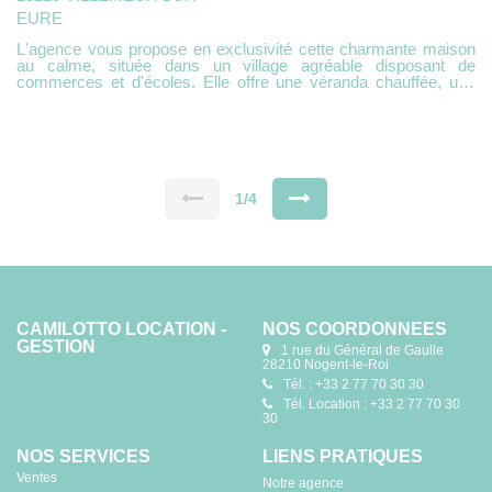
EURE
L'agence vous propose en exclusivité cette charmante maison
au calme, située dans un village agréable disposant de
commerces et d'écoles. Elle offre une véranda chauffée, une
entrée accueillante, deux belles chambres, un bureau, une
cuisine aménagée, ainsi qu'un double séjour lumineux avec une
cheminée. Un grenier, une chaufferie au gaz de ville, faisant
également office de buanderie, vient compléter l'ensemble.
Dépendances : deux appentis et un garage . Le terrain de 1160
m² est clos
1/4
CAMILOTTO LOCATION -
NOS COORDONNÉES
GESTION
1 rue du Général de Gaulle
28210 Nogent-le-Roi
Tél. : +33 2 77 70 30 30
Tél. Location : +33 2 77 70 30
30
NOS SERVICES
LIENS PRATIQUES
Ventes
Notre agence