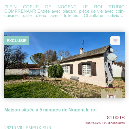
PLEIN COEUR DE NOGENT LE ROI STUDIO
COMPRENANT: Entrée avec placard, pièce de vie avec coin-
cuisine, salle d'eau avec toilettes. Chauffage individuel
électrique Libre de suite
EXCLUSIF
Maison située à 5 minutes de Nogent le roi
181 000 €
dont 6.47% TTC d'honoraires
28210 VILLEMEUX SUR