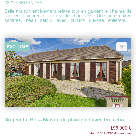
28210 SENANTES
Belle maison entièrement refaite tout en gardant le charme de
l'ancien. comprenant au rez de chaussée : Une belle entrée
séparée, beau séjour avec cuisine ouverte entièrement
aménagée et équipée, une chambre, salle d'eau avec toilette,
couloir desservant un escalier ainsi qu'une autre salle d'eau
entièrement neuve avec toilette. A l'étage : 2 chambres. Le tout
disposant d'un jardin privatif ainsi qu'une très belle terrasse et de
deux places de stationnement. LIBRE DE SUITE
EXCLUSIF
Nogent Le Roi -- Maison de plain pied avec trois chambres
199 900 €
dont 5.21% TTC d'honoraires