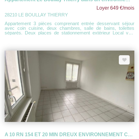
Loyer 649 €/mois
28210 LE BOULLAY THIERRY
Appartement 3 pièces comprenant entrée desservant séjour
avec coin cuisine, deux chambres, salle de bains, toilettes
séparés. Deux places de stationnement extérieur Local vélo
Chauffage central collectif au fuel Disponible
A 10 RN 154 ET 20 MIN DREUX ENVIRONNEMENT CALME