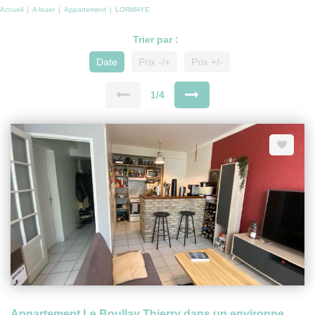
Accueil
A louer
Appartement
LORMAYE
Trier par :
Date
Prix -/+
Prix +/-
1/4
Appartement Le Boullay Thierry dans un environnement calme à 20 min de Dreux et 10 min RN154