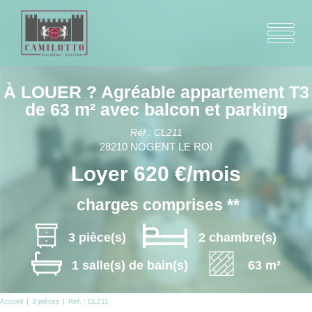
À LOUER ? Agréable appartement T3
de 63 m² avec balcon et parking
Réf : CL211
28210 NOGENT LE ROI
Loyer 620 €/mois
charges comprises **
3 pièce(s)
2 chambre(s)
1 salle(s) de bain(s)
63 m²
Accueil
3 pièces
Ref. : CL211