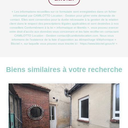
« Les informations recueillies sur ce formulaire sont enregistrées dans un fichier
informatisé par CAMILOTTO Location - Gestion pour gérer votre demande de
contact. Elles sont conservées pour la durée nécessaire à la gestion de la relation
client dans le respect des prescriptions légales applicables et sont destinées à nos
conseillers Conformément à la loi « informatique et libertés », vous pouvez exercer
votre droit d'accès aux données vous concernant et les faire rectifier en contactant
CAMILOTTO Location - Gestion contact@camilottolocation.com. Nous vous
informons de l'existence de la liste d'opposition au démarchage téléphonique «
Bloctel », sur laquelle vous pouvez vous inscrire ici :
https://www.bloctel.gouv.fr/
»
Biens similaires à votre recherche