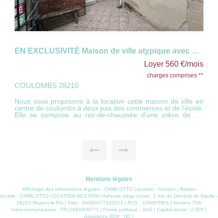
EN EXCLUSIVITÉ Maison de ville atypique avec cour
Loyer 560 €/mois
charges comprises **
COULOMBS 28210
location cette maison de ville en
Nous vous proposons à la locat
centre de coulombs à deux pas des commerces et de l'école.
d'une pièce de vie
Elle se compose au rez-de-chaussée d'une 
ée décorative, une cuisine
lumineuse avec cheminée 
fonctionnelle ainsi que d'une salle de bains avec toilette . À
 avec parquet ancien, un dressing
l'étage, une belle chambre ave
 Le dernier niveau, mansardé,
avec point d'eau et WC. Le 
le en chambre d'appoint avec
propose une pièce idéale e
rès pratiques. Une cour privative
rangements sous combles très p
en DISPONIBLE DE SUITE
complète ce bien DISP
Mentions légales
Affichage des informations légales : CAMILOTTO Location - Gestion | Raison
sociale : CAMILOTTO LOCATION GESTION | Adresse siège social : 1 rue du Général de Gaulle -
28210 Nogent-le-Roi | Siret : 89480977100013 | RCS : CHARTRES | Numero TVA
Intracommunautaire : FR12894809771 | Forme juridique : SAS | Capital social : 2 000 |
Assurance RCP : NC |