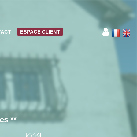
TACT
ESPACE CLIENT
es **