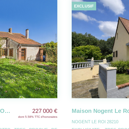
EXCLUSIF
227 500 €
dont 5.81% TTC d'honoraires
NOGENT LE ROI 28210