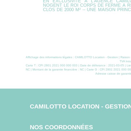
 PROCHE DE
EXCLUSIVITE - TRES PROCHE DE NOGEN
maison traditionnelle située à deux kms de N
Rdc :
gare de Maintenon. Idéale pour une famille
le d'eau et un
agréable sur un terrain de 560 m². - Au rez-de-chaussée : une entrée avec
ec grenier. --
placard, un salon-salle à manger, une cui
 dépendances,
dégagement, un wc avec lave-mains. - À l'étag
chambres, une salle de bains avec des WC. 
un garage, trois pièces. - A l'extérieur : une
bûcher. Une opportunité à ne pas manquer pour ceux qui recherchent un
cadre de vie paisible ! DPE D Pour plus d'inf
visite, n'hésitez pas à nous contacter.
accompagner dans votre projet immobilier.
Affichage des informations légales : CAMILOTTO Location - Gestion | Rais
TVA Intr
Carte T : CPI 2801 2021 000 000 003 | Date de délivrance : 2021-03-05 | Lieu
NC | Montant de la garantie financière : NC | Carte G : CPI 2801 2021 000 000
Adresse caisse de garantie
CAMILOTTO LOCATION - GESTIO
NOS COORDONNÉES