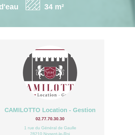
 d'eau
34 m²
CAMILOTTO Location - Gestion
02.77.70.30.30
1 rue du Général de Gaulle
28210 Nogent-le-Roi