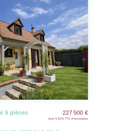
EXCLUSIF
Nogent Le Roi -- Maison de plain pied avec trois chambres
199 900 €
dont 5.21% TTC d'honoraires
CHAUDON 28