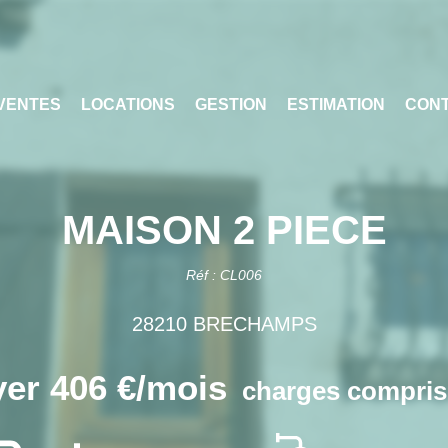
VENTES
LOCATIONS
GESTION
ESTIMATION
CON
MAISON 2 PIECE
Réf : CL006
28210 BRECHAMPS
er 406 €/mois
charges compris