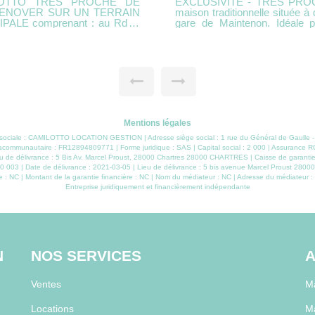
T LE ROI Découvrez cette
NOGENT-LE-ROI - Maison de plain-pi
ogent-le-Roi et à 15 kms de la
environnement agréable, cet
, elle offre un cadre de vie
séduira par sa fonctionnalité et son
d'une entrée avec placards, d
sine aménagée et équipée, un
aménagée. Un couloir dessert 
e : un palier dessert trois
indépendants. À l'extérieur, vous profiterez d'un terrain clos de 592 m², d'un
- Un sous-sol total comprend
garage attenant, d'une terrass
 terrasse, un abri de jardin, un
petite dépendance à usage d'atelier. Atout supplémentaire : écol
accessibles à pied, parfait pour 
ormations ou pour planifier une
D
 Nous serons ravis de vous
Mentions légales
on sociale : CAMILOTTO LOCATION GESTION | Adresse siège social : 1 rue du Général de Gaulle
acommunautaire : FR12894809771 | Forme juridique : SAS | Capital social : 2 000 | Assurance R
 de délivrance : 5 Bis Av. Marcel Proust, 28000 Chartres 28000 CHARTRES | Caisse de garantie fi
 003 | Date de délivrance : 2021-03-05 | Lieu de délivrance : 5 bis avenue Marcel Proust 28000 C
 : NC | Montant de la garantie financière : NC | Nom du médiateur : NC | Adresse du médiateur : 
Entreprise juridiquement et financièrement indépendante
N
NOS SERVICES
A
Ventes
Ma
Locations
Ma