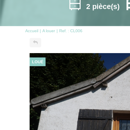
2 pièce(s)
Accueil
A louer
Ref. : CL006
LOUÉ