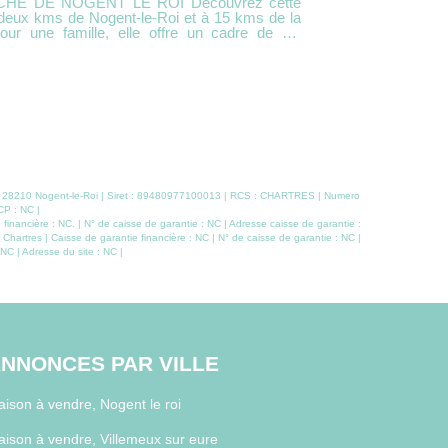
ed avec jardin clos Située dans un
l'agence Camilotto 
te maison traditionnelle de plain-pied vous
Nogent-le-Roi
 emplacement idéal. Elle se compose
pratique et ag
'un séjour lumineux, ainsi que d'une cuisine
accessibles à pied. Dès l'entrée, le rez-de-
trois chambres, une salle de bains et des WC
lumineux avec
ouvert. La cui
e idéale pour les beaux jours, ainsi que d'une
dessert deux
es et collège
indépendantes. À l'étage, un palier distribue de
une vie de famille pratique au quotidien. DPE
supplémentair
rangement et d
des espaces. Un sous-sol total complète le bien, comprenant un garag
avec portail élect
édifié sur un t
Visite virtuelle disponible ! Contactez 
 - 28210 Nogent-le-Roi | Siret : 89480977100013 | RCS : CHARTRES | Numero
CP : NC |
pour organiser 
nancière : NC. | N° de caisse de garantie : NC | Adresse caisse de garantie :
hartres | Caisse de garantie financière : NC | N° de caisse de garantie : NC |
NC | Adresse du site : NC |
NNONCES PAR VILLE
ison à vendre, Nogent le roi
ison à vendre, Villemeux sur eure