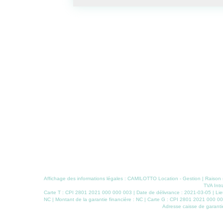
Affichage des informations légales : CAMILOTTO Location - Gestion | Rais
TVA Intr
Carte T : CPI 2801 2021 000 000 003 | Date de délivrance : 2021-03-05 | Lieu
NC | Montant de la garantie financière : NC | Carte G : CPI 2801 2021 000 000
Adresse caisse de garantie