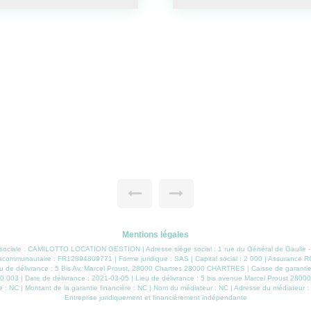
STUDIO NOGENT LE
NOGENT LE ROI 28210
PLEIN COEUR DE NOGENT L
avec placard, pièce de vie av
Chauffage individuel électrique
Mentions légales
on sociale : CAMILOTTO LOCATION GESTION | Adresse siège social : 1 rue du Général de Gaulle
acommunautaire : FR12894809771 | Forme juridique : SAS | Capital social : 2 000 | Assurance R
 de délivrance : 5 Bis Av. Marcel Proust, 28000 Chartres 28000 CHARTRES | Caisse de garantie fi
 003 | Date de délivrance : 2021-03-05 | Lieu de délivrance : 5 bis avenue Marcel Proust 28000 C
 : NC | Montant de la garantie financière : NC | Nom du médiateur : NC | Adresse du médiateur : 
Entreprise juridiquement et financièrement indépendante