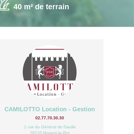
40 m² de terrain
CAMILOTTO Location - Gestion
02.77.70.30.30
1 rue du Général de Gaulle
28210 Nogent-le-Roi