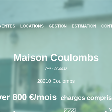
VENTES
LOCATIONS
GESTION
ESTIMATION
CON
Maison Coulombs
Réf : CG0032
28210 Coulombs
er 800 €/mois
charges compris