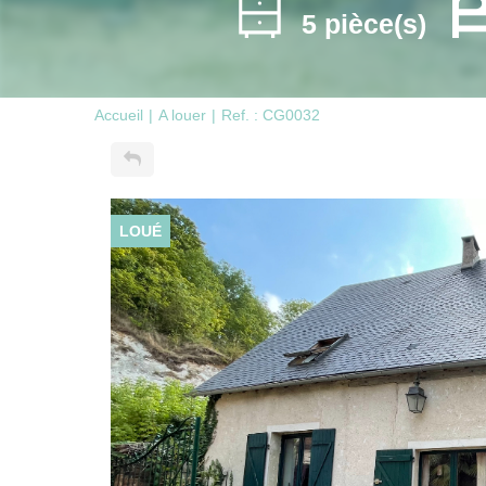
5 pièce(s)
Accueil
A louer
Ref. : CG0032
LOUÉ