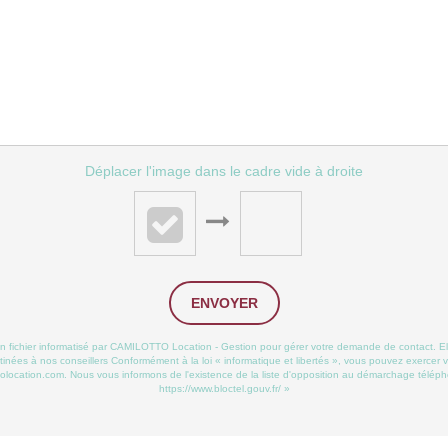
Déplacer l'image dans le cadre vide à droite
ENVOYER
 un fichier informatisé par CAMILOTTO Location - Gestion pour gérer votre demande de contact. El
stinées à nos conseillers Conformément à la loi « informatique et libertés », vous pouvez exercer v
cation.com. Nous vous informons de l'existence de la liste d'opposition au démarchage téléphoniq
https://www.bloctel.gouv.fr/
»