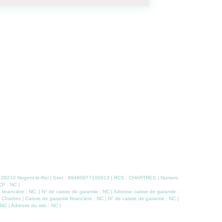
 ROI CENTRE
Loyer
305 €/mois
charges comprises **
LE BOULLAY 
E ROI STUDIO COMPRENANT: Entrée
Très bel appartement au
ec coin-cuisine, salle d'eau avec toilettes.
donnant accès
 Libre de suite
cuisine aména
de bains et de
Chauffage cen
double vitrage
 - 28210 Nogent-le-Roi | Siret : 89480977100013 | RCS : CHARTRES | Numero
CP : NC |
nancière : NC. | N° de caisse de garantie : NC | Adresse caisse de garantie :
hartres | Caisse de garantie financière : NC | N° de caisse de garantie : NC |
NC | Adresse du site : NC |