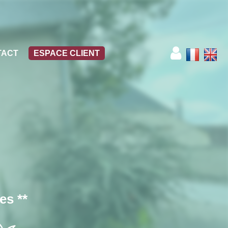
TACT
ESPACE CLIENT
es **