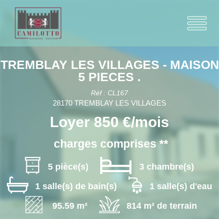
TREMBLAY LES VILLAGES - MAISON
5 PIECES .
Réf : CL167
28170 TREMBLAY LES VILLAGES
Loyer 850 €/mois
charges comprises **
5 pièce(s)
3 chambre(s)
1 salle(s) de bain(s)
1 salle(s) d'eau
95.59 m²
814 m² de terrain