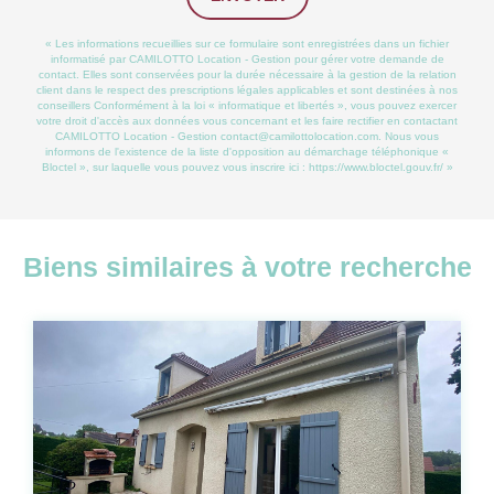
« Les informations recueillies sur ce formulaire sont enregistrées dans un fichier
informatisé par CAMILOTTO Location - Gestion pour gérer votre demande de
contact. Elles sont conservées pour la durée nécessaire à la gestion de la relation
client dans le respect des prescriptions légales applicables et sont destinées à nos
conseillers Conformément à la loi « informatique et libertés », vous pouvez exercer
votre droit d'accès aux données vous concernant et les faire rectifier en contactant
CAMILOTTO Location - Gestion contact@camilottolocation.com. Nous vous
informons de l'existence de la liste d'opposition au démarchage téléphonique «
Bloctel », sur laquelle vous pouvez vous inscrire ici :
https://www.bloctel.gouv.fr/
»
Biens similaires à votre recherche