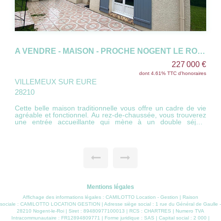
A VENDRE - MAISON - PROCHE NOGENT LE ROI - 6 PIECES
227 000 €
dont 4.61% TTC d'honoraires
VILLEMEUX SUR EURE
28210
Cette belle maison traditionnelle vous offre un cadre de vie
agréable et fonctionnel. Au rez-de-chaussée, vous trouverez
une entrée accueillante qui mène à un double séjour
spacieux de 32 m², parfait pour vos moments de convivialité,
avec un insert qui ajoute une touche chaleureuse. La cuisine
aménagée de 11 m² est idéale pour préparer vos repas. Ce
niveau comprend également une chambre confortable et un
WC séparé. À l'étage, un palier dessert trois chambres
lumineuses, offrant ainsi un espace privé pour toute la
famille. Vous y découvrirez également une salle de bains
bien agencée et un autre WC. Le sous-sol total abrite un coin
buanderie pratique et un garage pouvant accueillir deux
Mentions légales
voitures, vous offrant ainsi tout l'espace nécessaire pour
votre rangement. À l'extérieur, la terrasse carrelée est
Affichage des informations légales : CAMILOTTO Location - Gestion | Raison
parfaite pour vos repas en plein air, et le barbecue vous
sociale : CAMILOTTO LOCATION GESTION | Adresse siège social : 1 rue du Général de Gaulle -
permettra de profiter des journées ensoleillées. Le terrain
28210 Nogent-le-Roi | Siret : 89480977100013 | RCS : CHARTRES | Numero TVA
clos de 741 m² vous garantit tranquillité et intimité. Les
Intracommunautaire : FR12894809771 | Forme juridique : SAS | Capital social : 2 000 |