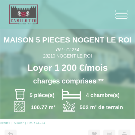
MAISON 5 PIECES NOGENT LE ROI
Réf : CL234
28210 NOGENT LE ROI
Loyer 1 200 €/mois
charges comprises **
5 pièce(s)
4 chambre(s)
100.77 m²
502 m² de terrain
Accueil
A louer
Ref. : CL234