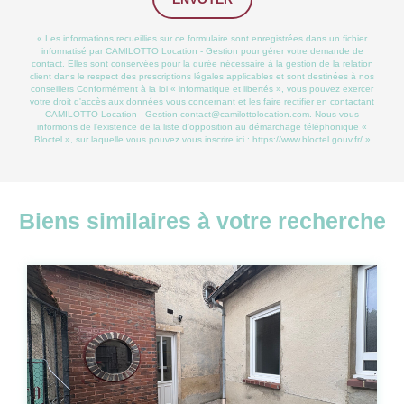
« Les informations recueillies sur ce formulaire sont enregistrées dans un fichier
informatisé par CAMILOTTO Location - Gestion pour gérer votre demande de
contact. Elles sont conservées pour la durée nécessaire à la gestion de la relation
client dans le respect des prescriptions légales applicables et sont destinées à nos
conseillers Conformément à la loi « informatique et libertés », vous pouvez exercer
votre droit d'accès aux données vous concernant et les faire rectifier en contactant
CAMILOTTO Location - Gestion contact@camilottolocation.com. Nous vous
informons de l'existence de la liste d'opposition au démarchage téléphonique «
Bloctel », sur laquelle vous pouvez vous inscrire ici :
https://www.bloctel.gouv.fr/
»
Biens similaires à votre recherche