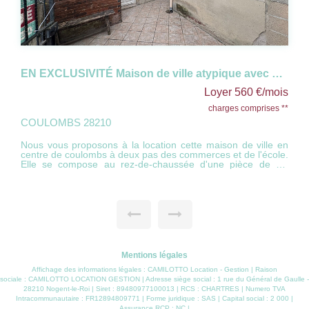
EN EXCLUSIVITÉ Maison de ville atypique avec cour
560 €/mois
Loyer 922 
comprises **
charges compr
SENANTES 28210
de ville en
Belle maison entièrement refaite tout en gardant le 
de l'ancien. comprenant au rez de chaussée : Une belle
entrée séparée, beau séjour avec cuisine ou
e cuisine
entièrement aménagée et équipée, une chambre, salle
avec toilette, couloir desservant un escalier ainsi qu'une
un dressing
autre salle d'eau entièrement neuve avec toilette. A l'étage :
 mansardé,
2 chambres. Le tout disposant d'un jardin privatif ainsi qu'une
oint avec
très belle terrasse et de deux places de stationn
r privative
LIBRE DE SUITE
Mentions légales
Affichage des informations légales : CAMILOTTO Location - Gestion | Raison
sociale : CAMILOTTO LOCATION GESTION | Adresse siège social : 1 rue du Général de Gaulle -
28210 Nogent-le-Roi | Siret : 89480977100013 | RCS : CHARTRES | Numero TVA
Intracommunautaire : FR12894809771 | Forme juridique : SAS | Capital social : 2 000 |
Assurance RCP : NC |