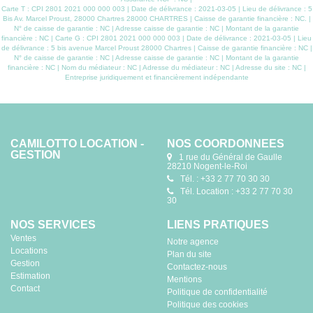
Carte T : CPI 2801 2021 000 000 003 | Date de délivrance : 2021-03-05 | Lieu de délivrance : 5
Bis Av. Marcel Proust, 28000 Chartres 28000 CHARTRES | Caisse de garantie financière : NC. |
N° de caisse de garantie : NC | Adresse caisse de garantie : NC | Montant de la garantie
financière : NC | Carte G : CPI 2801 2021 000 000 003 | Date de délivrance : 2021-03-05 | Lieu
de délivrance : 5 bis avenue Marcel Proust 28000 Chartres | Caisse de garantie financière : NC |
N° de caisse de garantie : NC | Adresse caisse de garantie : NC | Montant de la garantie
financière : NC | Nom du médiateur : NC | Adresse du médiateur : NC | Adresse du site : NC |
Entreprise juridiquement et financièrement indépendante
CAMILOTTO LOCATION -
NOS COORDONNÉES
GESTION
1 rue du Général de Gaulle
28210 Nogent-le-Roi
Tél. : +33 2 77 70 30 30
Tél. Location : +33 2 77 70 30
30
NOS SERVICES
LIENS PRATIQUES
Ventes
Notre agence
Locations
Plan du site
Gestion
Contactez-nous
Estimation
Mentions
Contact
Politique de confidentialité
Politique des cookies