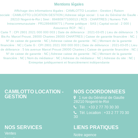
Mentions légales
Affichage des informations légales : CAMILOTTO Location - Gestion | Raison
sociale : CAMILOTTO LOCATION GESTION | Adresse siège social : 1 rue du Général de Gaulle -
28210 Nogent-le-Roi | Siret : 89480977100013 | RCS : CHARTRES | Numero TVA
Intracommunautaire : FR12894809771 | Forme juridique : SAS | Capital social : 2 000 |
Assurance RCP : NC |
Carte T : CPI 2801 2021 000 000 003 | Date de délivrance : 2021-03-05 | Lieu de délivrance : 5
Bis Av. Marcel Proust, 28000 Chartres 28000 CHARTRES | Caisse de garantie financière : NC. |
N° de caisse de garantie : NC | Adresse caisse de garantie : NC | Montant de la garantie
financière : NC | Carte G : CPI 2801 2021 000 000 003 | Date de délivrance : 2021-03-05 | Lieu
de délivrance : 5 bis avenue Marcel Proust 28000 Chartres | Caisse de garantie financière : NC |
N° de caisse de garantie : NC | Adresse caisse de garantie : NC | Montant de la garantie
financière : NC | Nom du médiateur : NC | Adresse du médiateur : NC | Adresse du site : NC |
Entreprise juridiquement et financièrement indépendante
CAMILOTTO LOCATION -
NOS COORDONNÉES
GESTION
1 rue du Général de Gaulle
28210 Nogent-le-Roi
Tél. : +33 2 77 70 30 30
Tél. Location : +33 2 77 70 30
30
NOS SERVICES
LIENS PRATIQUES
Ventes
Notre agence