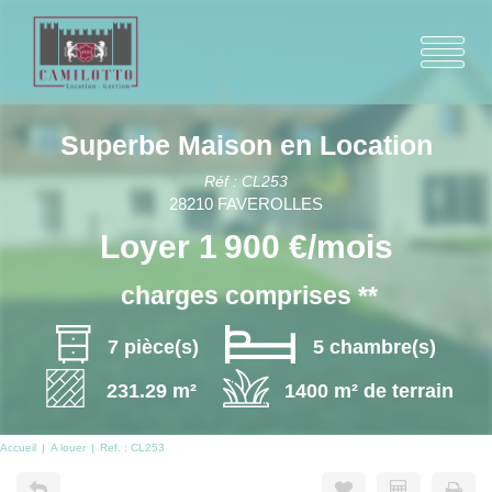
Superbe Maison en Location
Réf : CL253
28210 FAVEROLLES
Loyer 1 900 €/mois
charges comprises **
7 pièce(s)
5 chambre(s)
231.29 m²
1400 m² de terrain
Accueil
A louer
Ref. : CL253