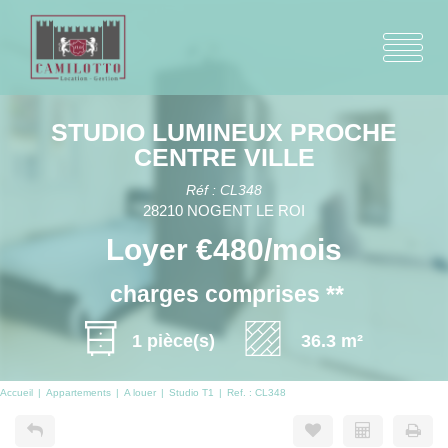
STUDIO LUMINEUX PROCHE
CENTRE VILLE
Réf : CL348
28210 NOGENT LE ROI
Loyer €480/mois
charges comprises **
1 pièce(s)
36.3 m²
Accueil
Appartements
A louer
Studio T1
Ref. : CL348