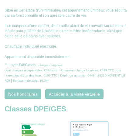
Situé au 1er étage d'un immeuble, cet appartement lumineux vous séduira
par sa fonctionnalité et son agréable cadre de vie.
Il se compose d'une entrée, d'une belle pièce de vie ouvrant sur un balcon,
idéale pour profiter de l'extérieur, d'une cuisine indépendante, ainsi que
d'une salle de bains avec toilettes.
Chauffage individuel électrique.
Appartement disponible immédiatement
**
Loyer €480/mois
charges comprises
|
dont charges récupérables: €32/mois
Honoraires charge locataire: €399 TTC
dont
|
|
honoraires d'état des lieux: €109 TTC
Dépôt de garantie: €448
28210 NOGENT LE
|
ROI
Surface habitable: 36.3m²
Nos honoraires
Accéder à la visite virtuelle
Classes DPE/GES