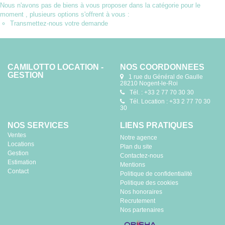
Nous n'avons pas de biens à vous proposer dans la catégorie pour le
moment , plusieurs options s'offrent à vous :
Transmettez-nous votre demande
CAMILOTTO LOCATION -
NOS COORDONNÉES
GESTION
1 rue du Général de Gaulle
28210 Nogent-le-Roi
Tél. : +33 2 77 70 30 30
Tél. Location : +33 2 77 70 30
30
NOS SERVICES
LIENS PRATIQUES
Ventes
Notre agence
Locations
Plan du site
Gestion
Contactez-nous
Estimation
Mentions
Contact
Politique de confidentialité
Politique des cookies
Nos honoraires
Recrutement
Nos partenaires