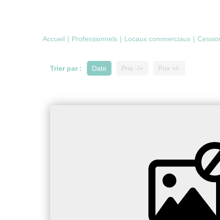
Accueil
Professionnels
Locaux commerciaux
Cession
Trier par :
Date
Prix -/+
Prix +/-