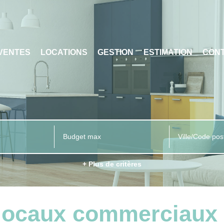
VENTES
LOCATIONS
GESTION
ESTIMATION
CON
Ville/Code pos
+ Plus de critères
locaux commerciaux 