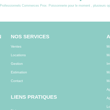
Professionnels Commerces Prox. Poissonnerie pour le moment , plusieurs opti
N
NOS SERVICES
A
Ventes
Ma
Locations
M
Gestion
Im
Estimation
Ma
Contact
Ma
Ap
LIENS PRATIQUES
Ap
Lo