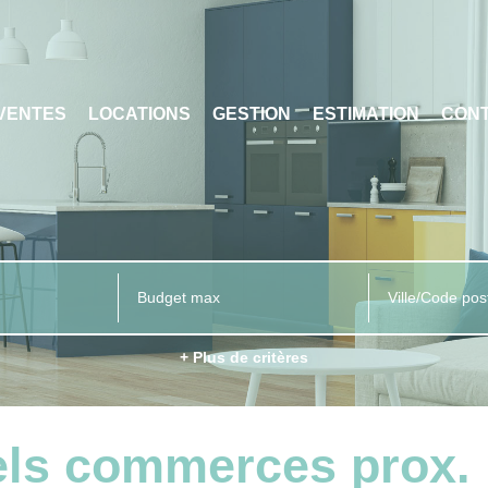
VENTES
LOCATIONS
GESTION
ESTIMATION
CON
Ville/Code pos
+ Plus de critères
els commerces prox. 