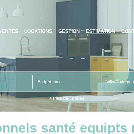
VENTES
LOCATIONS
GESTION
ESTIMATION
CON
Ville/Code pos
+ Plus de critères
onnels santé equipts