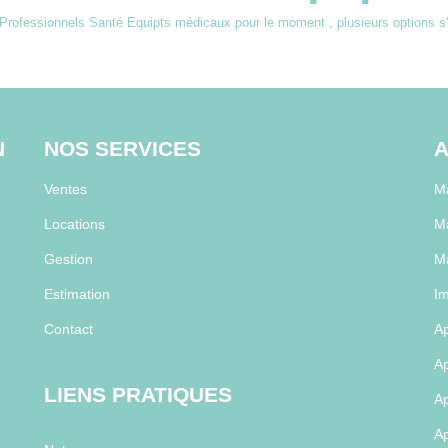
Professionnels Santé Equipts médicaux pour le moment , plusieurs options s'o
N
NOS SERVICES
A
Ventes
Ma
Locations
M
Gestion
M
Estimation
Im
Contact
Ap
Ap
LIENS PRATIQUES
Ap
Ap