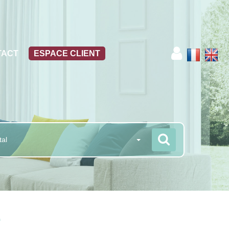
TACT
ESPACE CLIENT
tal
é