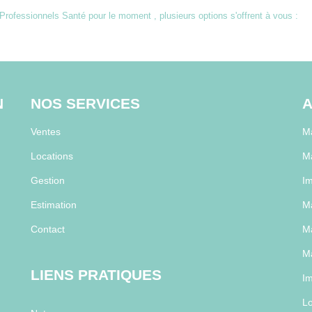
rofessionnels Santé pour le moment , plusieurs options s'offrent à vous :
N
NOS SERVICES
A
Ventes
Ma
Locations
M
Gestion
Im
Estimation
Ma
Contact
Ma
Ma
LIENS PRATIQUES
Im
Lo