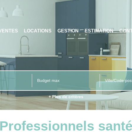
VENTES
LOCATIONS
GESTION
ESTIMATION
CON
Ville/Code pos
+ Plus de critères
Professionnels sant