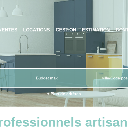
VENTES
LOCATIONS
GESTION
ESTIMATION
CON
Ville/Code pos
+ Plus de critères
rofessionnels artisan