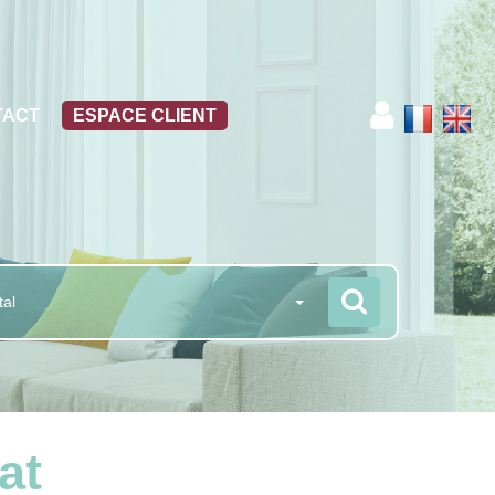
TACT
ESPACE CLIENT
tal
at