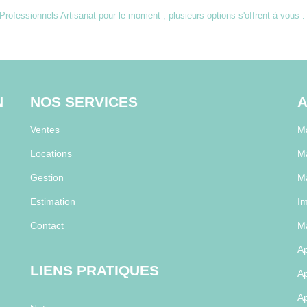
rofessionnels Artisanat pour le moment , plusieurs options s'offrent à vous :
N
NOS SERVICES
A
Ventes
Ma
Locations
M
Gestion
M
Estimation
Im
Contact
Ma
Ap
LIENS PRATIQUES
Ap
Ap