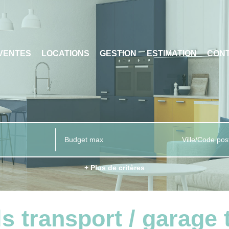
VENTES
LOCATIONS
GESTION
ESTIMATION
CON
Ville/Code pos
+ Plus de critères
s transport / garage 