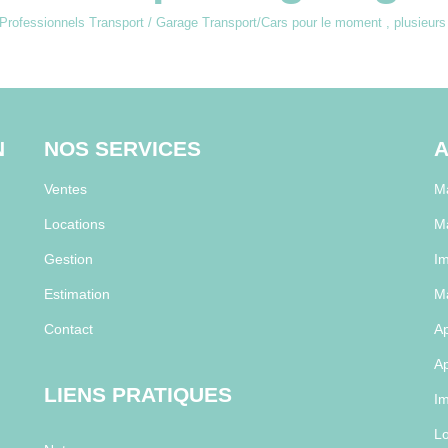
rofessionnels Transport / Garage Transport/Cars pour le moment , plusieurs o
N
NOS SERVICES
A
Ventes
M
Locations
M
Gestion
Im
Estimation
Ma
Contact
Ap
Ap
LIENS PRATIQUES
Im
Lo