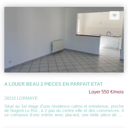
A LOUER BEAU 2 PIECES EN PARFAIT ETAT
Loyer 550 €/mois
28210 LORMAYE
Situé au 1er étage d'une résidence calme et entretenue, proche
de Nogent Le Roi , à 2 pas du centre ville et des commerces. Il
se compose d'une entrée avec placard, une belle pièce de vie
avec cuisine ouverte aménagée, chambre, salle de bains ,
toilette séparées. Le tout disposant de 2 places de
stationnement extérieur dans la résidence. LIBRE DE SUITE