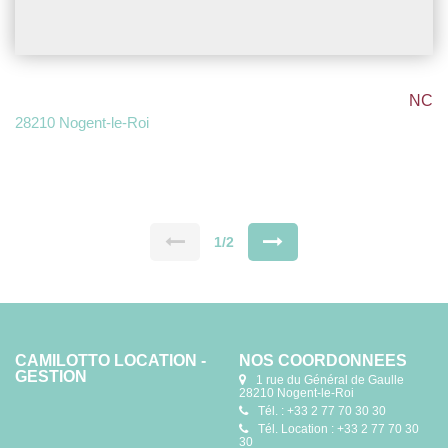
NC
28210 Nogent-le-Roi
1/2
CAMILOTTO LOCATION -
NOS COORDONNÉES
GESTION
1 rue du Général de Gaulle
28210 Nogent-le-Roi
Tél. : +33 2 77 70 30 30
Tél. Location : +33 2 77 70 30
30