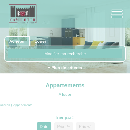
Acheter
Louer
Modifier ma recherche
+ Plus de critères
Appartements
A louer
Accueil
Appartements
Trier par :
Date
Prix -/+
Prix +/-