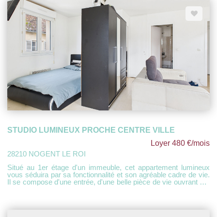
Fenêtres pvc double vitrage Disponible
STUDIO LUMINEUX PROCHE CENTRE VILLE
Loyer 480 €/mois
28210 NOGENT LE ROI
Situé au 1er étage d'un immeuble, cet appartement lumineux
vous séduira par sa fonctionnalité et son agréable cadre de vie.
Il se compose d'une entrée, d'une belle pièce de vie ouvrant sur
un balcon, idéale pour profiter de l'extérieur, d'une cuisine
indépendante, ainsi que d'une salle de bains avec toilettes.
Chauffage individuel électrique. Appartement disponible
immédiatement