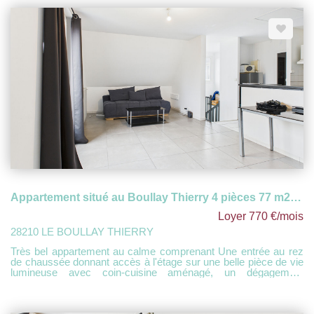
Appartement situé au Boullay Thierry 4 pièces 77 m2 - 20 minutes de Dreux
Loyer 770 €/mois
28210 LE BOULLAY THIERRY
Très bel appartement au calme comprenant Une entrée au rez
de chaussée donnant accès à l'étage sur une belle pièce de vie
lumineuse avec coin-cuisine aménagé, un dégagement
desservant 3 belles chambres, une salle de bains et des
toilettes séparés 2 places de parking privatives en extérieur
Chauffage central compris dans la provision sur charges