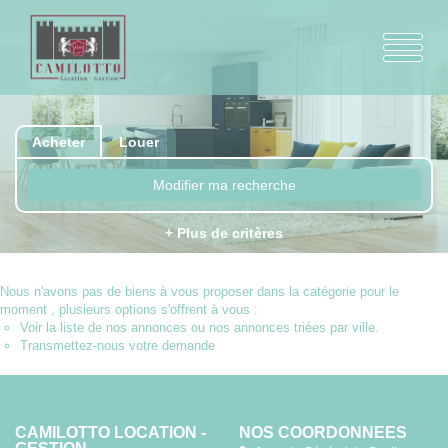
Acheter
Louer
Modifier ma recherche
+ Plus de critères
Nous n'avons pas de biens à vous proposer dans la catégorie pour le
moment , plusieurs options s'offrent à vous :
Voir
la liste de nos annonces
ou
nos annonces triées par ville.
Transmettez-nous votre demande
CAMILOTTO LOCATION -
NOS COORDONNÉES